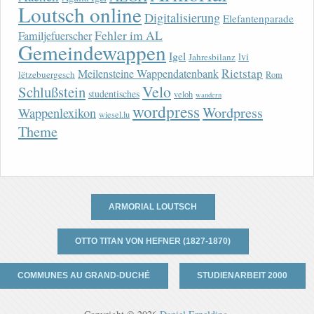
Loutsch online
Digitalisierung
Elefantenparade
Fehler im AL
Familjefuerscher
Gemeindewappen
Igel
lvi
Jahresbilanz
Rietstap
Meilensteine Wappendatenbank
lëtzebuergesch
Rom
Velo
Schlußstein
studentisches
veloh
wandern
wordpress
Wordpress
Wappenlexikon
wiesel.lu
Theme
ARMORIAL LOUTSCH
OTTO TITAN VON HEFNER (1827-1870)
COMMUNES AU GRAND-DUCHÉ
STUDIENARBEIT 2000