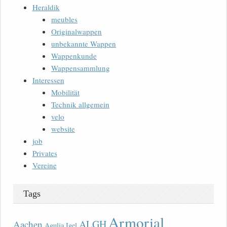
Heraldik
meubles
Originalwappen
unbekannte Wappen
Wappenkunde
Wappensammlung
Interessen
Mobilität
Technik allgemein
velo
website
job
Privates
Vereine
Tags
Armorial
ALGH
Aachen
Agulia Igel