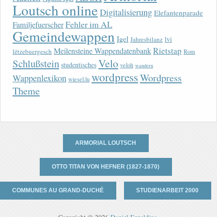
Loutsch online
Digitalisierung
Elefantenparade
Fehler im AL
Familjefuerscher
Gemeindewappen
Igel
lvi
Jahresbilanz
Rietstap
Meilensteine Wappendatenbank
lëtzebuergesch
Rom
Velo
Schlußstein
studentisches
veloh
wandern
wordpress
Wordpress
Wappenlexikon
wiesel.lu
Theme
ARMORIAL LOUTSCH
OTTO TITAN VON HEFNER (1827-1870)
COMMUNES AU GRAND-DUCHÉ
STUDIENARBEIT 2000