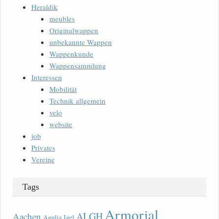
Heraldik
meubles
Originalwappen
unbekannte Wappen
Wappenkunde
Wappensammlung
Interessen
Mobilität
Technik allgemein
velo
website
job
Privates
Vereine
Tags
Armorial
ALGH
Aachen
Agulia Igel