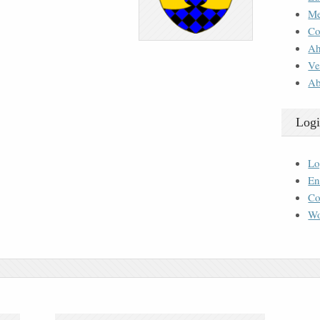
M
Co
Ah
Ve
Ab
Logi
Lo
En
Co
Wo