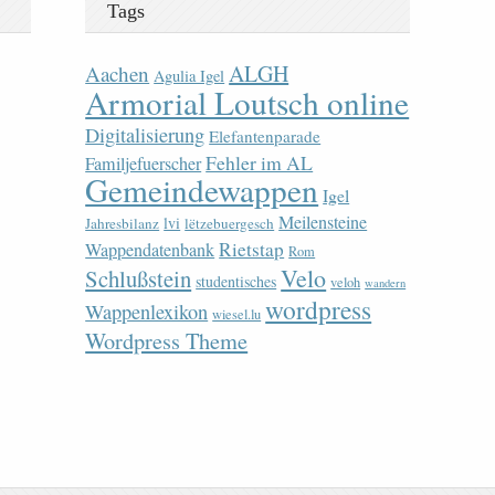
Tags
ALGH
Aachen
Agulia Igel
Armorial Loutsch online
Digitalisierung
Elefantenparade
Fehler im AL
Familjefuerscher
Gemeindewappen
Igel
Meilensteine
lvi
Jahresbilanz
lëtzebuergesch
Rietstap
Wappendatenbank
Rom
Velo
Schlußstein
studentisches
veloh
wandern
wordpress
Wappenlexikon
wiesel.lu
Wordpress Theme