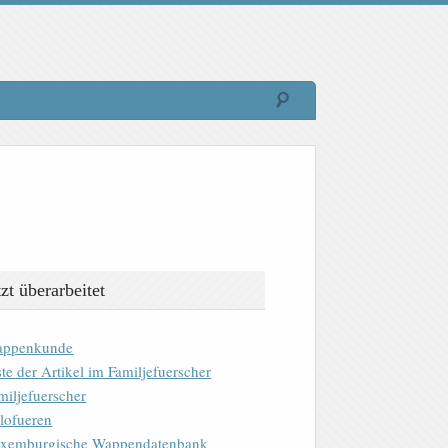
tzt überarbeitet
ppenkunde
ste der Artikel im Familjefuerscher
miljefuerscher
lofueren
xemburgische Wappendatenbank