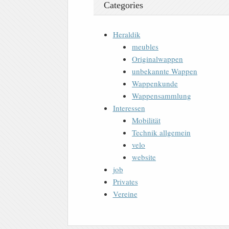
Categories
Heraldik
meubles
Originalwappen
unbekannte Wappen
Wappenkunde
Wappensammlung
Interessen
Mobilität
Technik allgemein
velo
website
job
Privates
Vereine