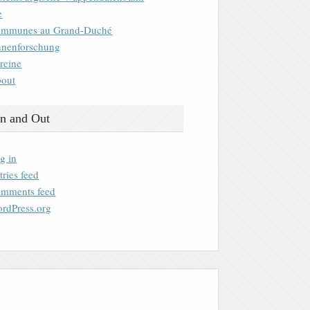
e
mmunes au Grand-Duché
nenforschung
reine
out
n and Out
g in
tries feed
mments feed
rdPress.org