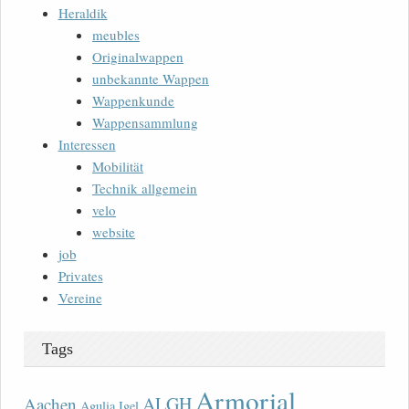
Heraldik
meubles
Originalwappen
unbekannte Wappen
Wappenkunde
Wappensammlung
Interessen
Mobilität
Technik allgemein
velo
website
job
Privates
Vereine
Tags
Armorial
ALGH
Aachen
Agulia Igel