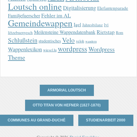
Loutsch online
Digitalisierung
Elefantenparade
Fehler im AL
Familjefuerscher
Gemeindewappen
Igel
lvi
Jahresbilanz
Rietstap
Meilensteine Wappendatenbank
lëtzebuergesch
Rom
Velo
Schlußstein
studentisches
veloh
wandern
wordpress
Wordpress
Wappenlexikon
wiesel.lu
Theme
ARMORIAL LOUTSCH
OTTO TITAN VON HEFNER (1827-1870)
COMMUNES AU GRAND-DUCHÉ
STUDIENARBEIT 2000