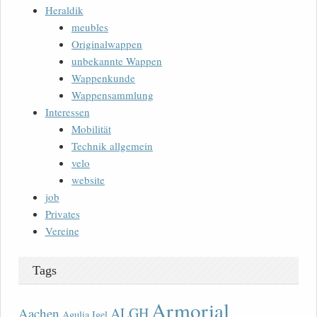
Heraldik
meubles
Originalwappen
unbekannte Wappen
Wappenkunde
Wappensammlung
Interessen
Mobilität
Technik allgemein
velo
website
job
Privates
Vereine
Tags
Armorial
ALGH
Aachen
Agulia Igel