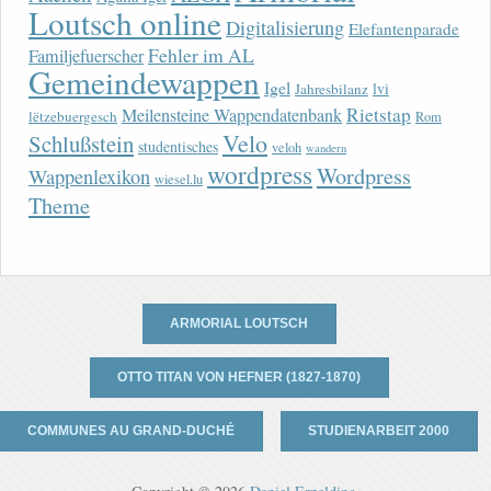
Loutsch online
Digitalisierung
Elefantenparade
Fehler im AL
Familjefuerscher
Gemeindewappen
Igel
lvi
Jahresbilanz
Rietstap
Meilensteine Wappendatenbank
lëtzebuergesch
Rom
Velo
Schlußstein
studentisches
veloh
wandern
wordpress
Wordpress
Wappenlexikon
wiesel.lu
Theme
ARMORIAL LOUTSCH
OTTO TITAN VON HEFNER (1827-1870)
COMMUNES AU GRAND-DUCHÉ
STUDIENARBEIT 2000