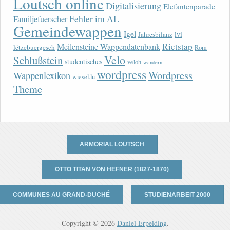
Loutsch online
Digitalisierung
Elefantenparade
Fehler im AL
Familjefuerscher
Gemeindewappen
Igel
lvi
Jahresbilanz
Rietstap
Meilensteine Wappendatenbank
lëtzebuergesch
Rom
Velo
Schlußstein
studentisches
veloh
wandern
wordpress
Wordpress
Wappenlexikon
wiesel.lu
Theme
ARMORIAL LOUTSCH
OTTO TITAN VON HEFNER (1827-1870)
COMMUNES AU GRAND-DUCHÉ
STUDIENARBEIT 2000
Copyright © 2026
Daniel Erpelding
.