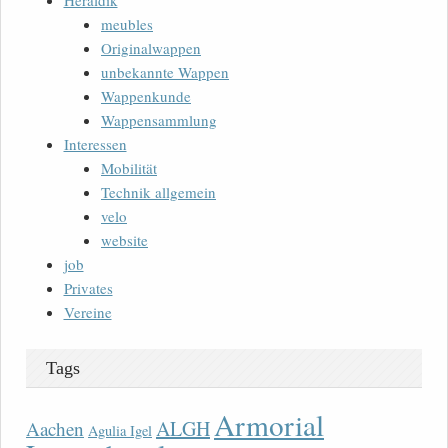
Heraldik
meubles
Originalwappen
unbekannte Wappen
Wappenkunde
Wappensammlung
Interessen
Mobilität
Technik allgemein
velo
website
job
Privates
Vereine
Tags
Armorial
ALGH
Aachen
Agulia Igel