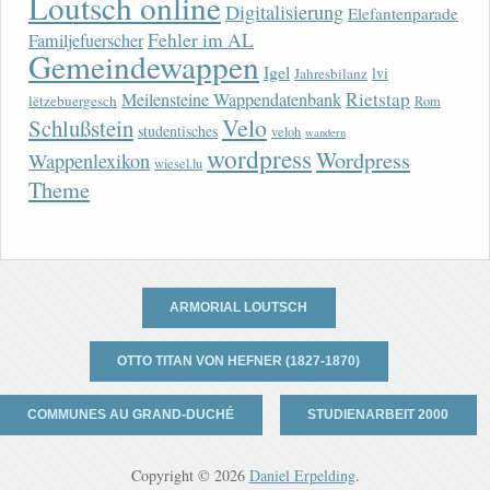
Loutsch online
Digitalisierung
Elefantenparade
Fehler im AL
Familjefuerscher
Gemeindewappen
Igel
lvi
Jahresbilanz
Rietstap
Meilensteine Wappendatenbank
lëtzebuergesch
Rom
Velo
Schlußstein
studentisches
veloh
wandern
wordpress
Wordpress
Wappenlexikon
wiesel.lu
Theme
ARMORIAL LOUTSCH
OTTO TITAN VON HEFNER (1827-1870)
COMMUNES AU GRAND-DUCHÉ
STUDIENARBEIT 2000
Copyright © 2026
Daniel Erpelding
.