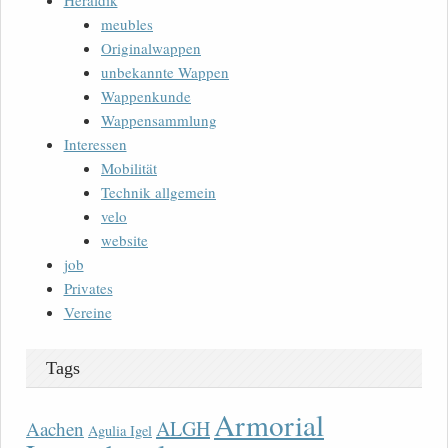
Heraldik
meubles
Originalwappen
unbekannte Wappen
Wappenkunde
Wappensammlung
Interessen
Mobilität
Technik allgemein
velo
website
job
Privates
Vereine
Tags
Armorial
ALGH
Aachen
Agulia Igel