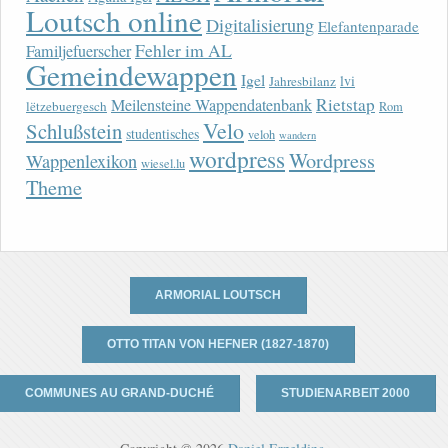
Loutsch online
Digitalisierung
Elefantenparade
Fehler im AL
Familjefuerscher
Gemeindewappen
Igel
lvi
Jahresbilanz
Rietstap
Meilensteine Wappendatenbank
lëtzebuergesch
Rom
Velo
Schlußstein
studentisches
veloh
wandern
wordpress
Wordpress
Wappenlexikon
wiesel.lu
Theme
ARMORIAL LOUTSCH
OTTO TITAN VON HEFNER (1827-1870)
COMMUNES AU GRAND-DUCHÉ
STUDIENARBEIT 2000