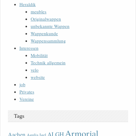
Heraldik
meubles
Originalwappen
unbekannte Wappen
Wappenkunde
Wappensammlung
Interessen
Mobilität
Technik allgemein
velo
website
job
Privates
Vereine
Tags
Armorial
ALGH
Aachen
Agulia Igel