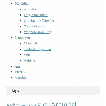
Heraldik
meubles
Originalwappen
unbekannte Wappen
Wappenkunde
Wappensammlung
Interessen
Mobilität
Technik allgemein
velo
website
job
Privates
Vereine
Tags
Armorial
ALGH
Aachen
Agulia Igel