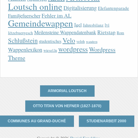
Loutsch online
Digitalisierung
Elefantenparade
Fehler im AL
Familjefuerscher
Gemeindewappen
Igel
lvi
Jahresbilanz
Rietstap
Meilensteine Wappendatenbank
lëtzebuergesch
Rom
Velo
Schlußstein
studentisches
veloh
wandern
wordpress
Wordpress
Wappenlexikon
wiesel.lu
Theme
ARMORIAL LOUTSCH
OTTO TITAN VON HEFNER (1827-1870)
COMMUNES AU GRAND-DUCHÉ
STUDIENARBEIT 2000