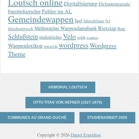
Loutsch online
Digitalisierung
Elefantenparade
Fehler im AL
Familjefuerscher
Gemeindewappen
Igel
lvi
Jahresbilanz
Rietstap
Meilensteine Wappendatenbank
lëtzebuergesch
Rom
Velo
Schlußstein
studentisches
veloh
wandern
wordpress
Wordpress
Wappenlexikon
wiesel.lu
Theme
ARMORIAL LOUTSCH
OTTO TITAN VON HEFNER (1827-1870)
COMMUNES AU GRAND-DUCHÉ
STUDIENARBEIT 2000
Copyright © 2026
Daniel Erpelding
.