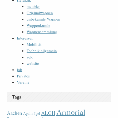
Heraldik
meubles
Originalwappen
unbekannte Wappen
Wappenkunde
Wappensammlung
Interessen
Mobilität
Technik allgemein
velo
website
job
Privates
Vereine
Tags
Armorial
ALGH
Aachen
Agulia Igel