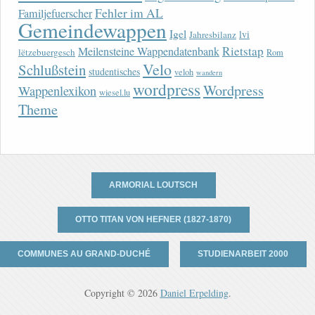
Fehler im AL
Familjefuerscher
Gemeindewappen
Igel
lvi
Jahresbilanz
Rietstap
Meilensteine Wappendatenbank
lëtzebuergesch
Rom
Velo
Schlußstein
studentisches
veloh
wandern
wordpress
Wordpress
Wappenlexikon
wiesel.lu
Theme
ARMORIAL LOUTSCH
OTTO TITAN VON HEFNER (1827-1870)
COMMUNES AU GRAND-DUCHÉ
STUDIENARBEIT 2000
Copyright © 2026
Daniel Erpelding
.