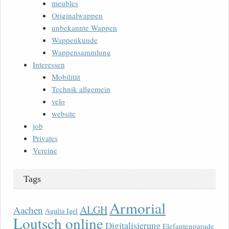
meubles
Originalwappen
unbekannte Wappen
Wappenkunde
Wappensammlung
Interessen
Mobilität
Technik allgemein
velo
website
job
Privates
Vereine
Tags
Armorial
ALGH
Aachen
Agulia Igel
Loutsch online
Digitalisierung
Elefantenparade