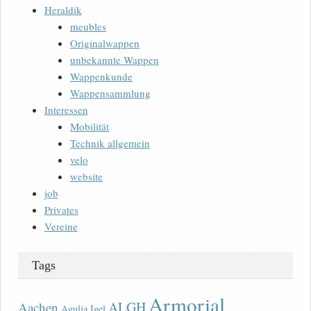
Heraldik
meubles
Originalwappen
unbekannte Wappen
Wappenkunde
Wappensammlung
Interessen
Mobilität
Technik allgemein
velo
website
job
Privates
Vereine
Tags
Armorial
ALGH
Aachen
Agulia Igel