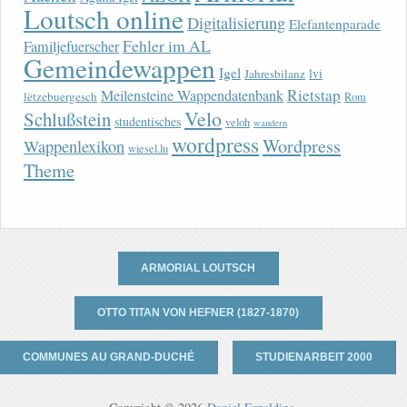
Loutsch online
Digitalisierung
Elefantenparade
Fehler im AL
Familjefuerscher
Gemeindewappen
Igel
lvi
Jahresbilanz
Rietstap
Meilensteine Wappendatenbank
lëtzebuergesch
Rom
Velo
Schlußstein
studentisches
veloh
wandern
wordpress
Wordpress
Wappenlexikon
wiesel.lu
Theme
ARMORIAL LOUTSCH
OTTO TITAN VON HEFNER (1827-1870)
COMMUNES AU GRAND-DUCHÉ
STUDIENARBEIT 2000