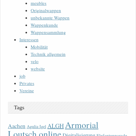
meubles
Originalwappen
unbekannte Wappen
Wappenkunde
Wappensammlung
Interessen
Mobilität
Technik allgemein
velo
website
job
Privates
Vereine
Tags
Armorial
ALGH
Aachen
Agulia Igel
Loutsch online
Digitalisierung
Elefantenparade