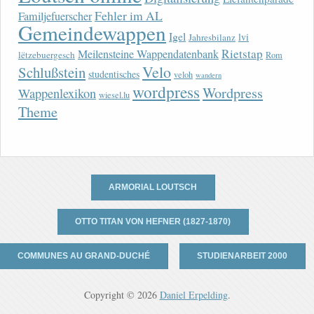
Fehler im AL
Familjefuerscher
Gemeindewappen
Igel
lvi
Jahresbilanz
Rietstap
Meilensteine Wappendatenbank
lëtzebuergesch
Rom
Velo
Schlußstein
studentisches
veloh
wandern
wordpress
Wordpress
Wappenlexikon
wiesel.lu
Theme
ARMORIAL LOUTSCH
OTTO TITAN VON HEFNER (1827-1870)
COMMUNES AU GRAND-DUCHÉ
STUDIENARBEIT 2000
Copyright © 2026
Daniel Erpelding
.