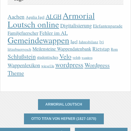
Armorial
ALGH
Aachen
Agulia Igel
Loutsch online
Digitalisierung
Elefantenparade
Fehler im AL
Familjefuerscher
Gemeindewappen
Igel
lvi
Jahresbilanz
Rietstap
Meilensteine Wappendatenbank
lëtzebuergesch
Rom
Velo
Schlußstein
studentisches
veloh
wandern
wordpress
Wordpress
Wappenlexikon
wiesel.lu
Theme
ARMORIAL LOUTSCH
OTTO TITAN VON HEFNER (1827-1870)