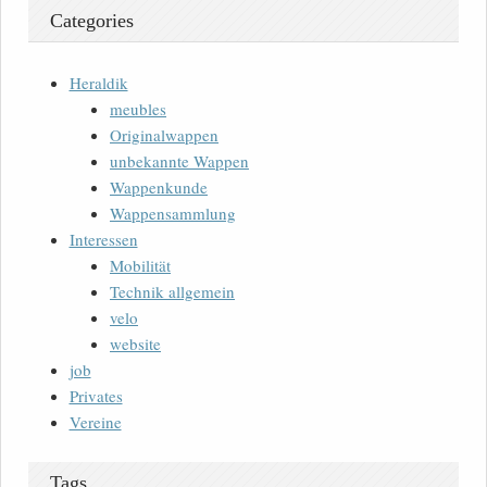
Categories
Heraldik
meubles
Originalwappen
unbekannte Wappen
Wappenkunde
Wappensammlung
Interessen
Mobilität
Technik allgemein
velo
website
job
Privates
Vereine
Tags