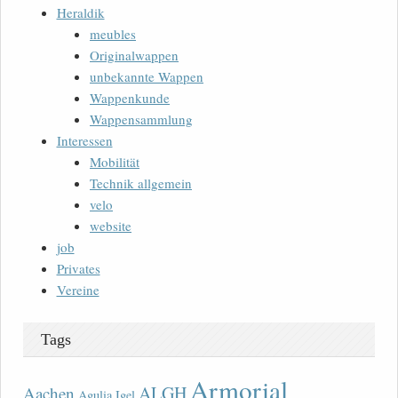
Heraldik
meubles
Originalwappen
unbekannte Wappen
Wappenkunde
Wappensammlung
Interessen
Mobilität
Technik allgemein
velo
website
job
Privates
Vereine
Tags
Armorial
ALGH
Aachen
Agulia Igel