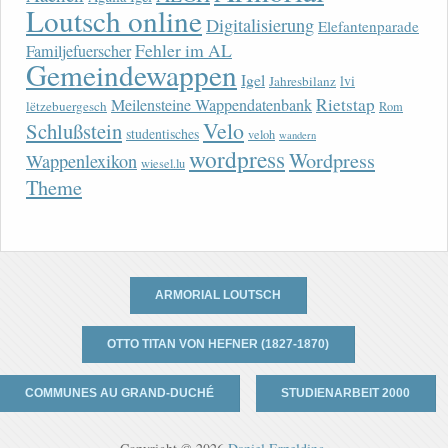
Loutsch online
Digitalisierung
Elefantenparade
Fehler im AL
Familjefuerscher
Gemeindewappen
Igel
lvi
Jahresbilanz
Rietstap
Meilensteine Wappendatenbank
lëtzebuergesch
Rom
Velo
Schlußstein
studentisches
veloh
wandern
wordpress
Wordpress
Wappenlexikon
wiesel.lu
Theme
ARMORIAL LOUTSCH
OTTO TITAN VON HEFNER (1827-1870)
COMMUNES AU GRAND-DUCHÉ
STUDIENARBEIT 2000