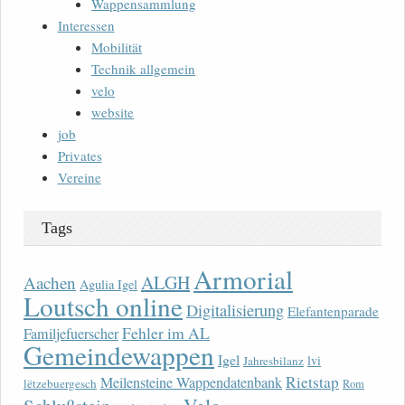
Wappensammlung
Interessen
Mobilität
Technik allgemein
velo
website
job
Privates
Vereine
Tags
Armorial
ALGH
Aachen
Agulia Igel
Loutsch online
Digitalisierung
Elefantenparade
Fehler im AL
Familjefuerscher
Gemeindewappen
Igel
lvi
Jahresbilanz
Rietstap
Meilensteine Wappendatenbank
lëtzebuergesch
Rom