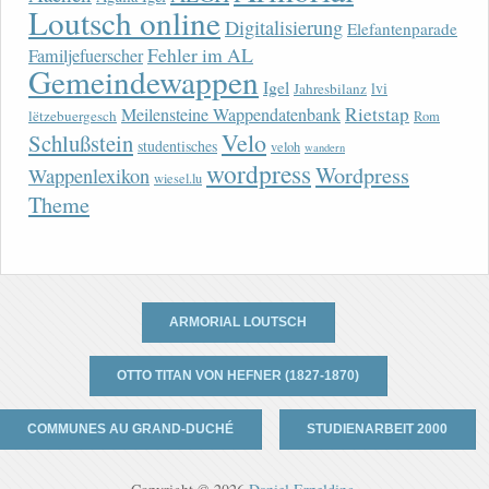
Loutsch online
Digitalisierung
Elefantenparade
Fehler im AL
Familjefuerscher
Gemeindewappen
Igel
lvi
Jahresbilanz
Rietstap
Meilensteine Wappendatenbank
lëtzebuergesch
Rom
Velo
Schlußstein
studentisches
veloh
wandern
wordpress
Wordpress
Wappenlexikon
wiesel.lu
Theme
ARMORIAL LOUTSCH
OTTO TITAN VON HEFNER (1827-1870)
COMMUNES AU GRAND-DUCHÉ
STUDIENARBEIT 2000