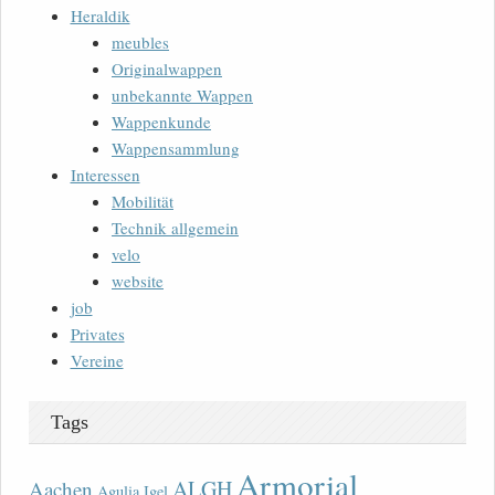
Heraldik
meubles
Originalwappen
unbekannte Wappen
Wappenkunde
Wappensammlung
Interessen
Mobilität
Technik allgemein
velo
website
job
Privates
Vereine
Tags
Armorial
ALGH
Aachen
Agulia Igel