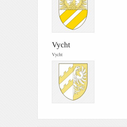
Vycht
Vycht