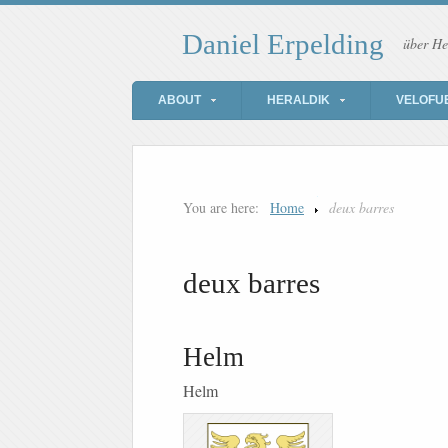
Daniel Erpelding
über He
ABOUT
HERALDIK
VELOFU
You are here:
Home
deux barres
deux barres
Helm
Helm