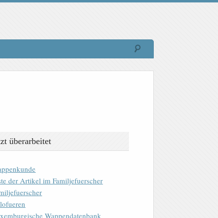
tzt überarbeitet
ppenkunde
ste der Artikel im Familjefuerscher
miljefuerscher
lofueren
xemburgische Wappendatenbank