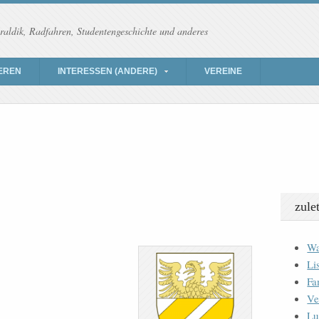
raldik, Radfahren, Studentengeschichte und anderes
EREN
INTERESSEN (ANDERE)
VEREINE
zule
Wa
Li
Fa
Ve
Lu