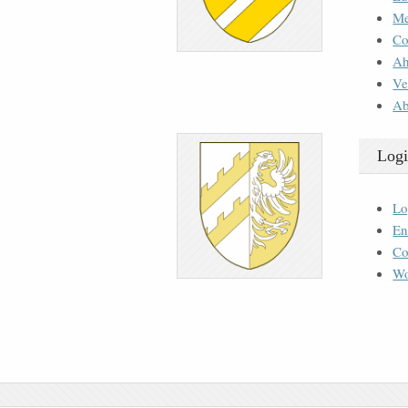
M
Co
Ah
Ve
Ab
Logi
Lo
En
Co
Wo