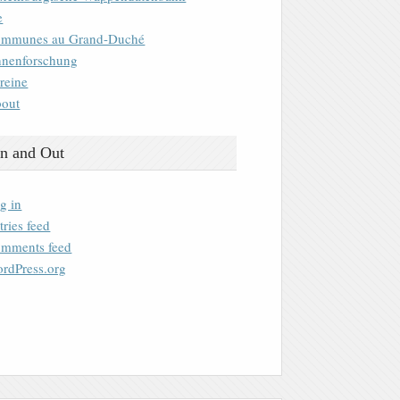
e
mmunes au Grand-Duché
nenforschung
reine
out
n and Out
g in
tries feed
mments feed
rdPress.org