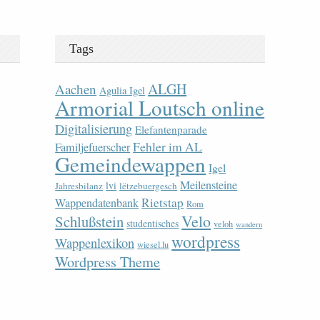
Tags
ALGH
Aachen
Agulia Igel
Armorial Loutsch online
Digitalisierung
Elefantenparade
Fehler im AL
Familjefuerscher
Gemeindewappen
Igel
Meilensteine
lvi
Jahresbilanz
lëtzebuergesch
Rietstap
Wappendatenbank
Rom
Velo
Schlußstein
studentisches
veloh
wandern
wordpress
Wappenlexikon
wiesel.lu
Wordpress Theme