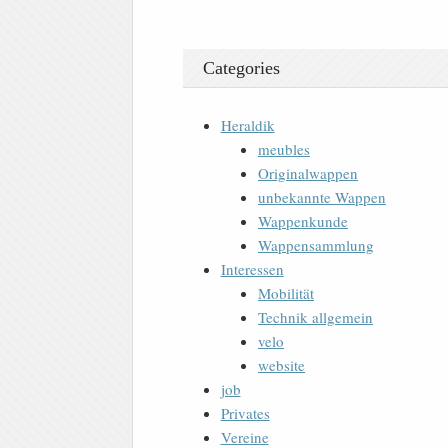
Categories
Heraldik
meubles
Originalwappen
unbekannte Wappen
Wappenkunde
Wappensammlung
Interessen
Mobilität
Technik allgemein
velo
website
job
Privates
Vereine