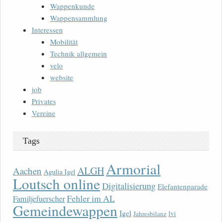
Wappenkunde
Wappensammlung
Interessen
Mobilität
Technik allgemein
velo
website
job
Privates
Vereine
Tags
Armorial
ALGH
Aachen
Agulia Igel
Loutsch online
Digitalisierung
Elefantenparade
Fehler im AL
Familjefuerscher
Gemeindewappen
Igel
lvi
Jahresbilanz