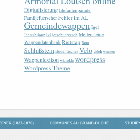
Armorial Loutsch online
Digitalisierung
Elefantenparade
Fehler im AL
Familjefuerscher
Gemeindewappen
Igel
Meilensteine
lvi
Jahresbilanz
lëtzebuergesch
Rietstap
Wappendatenbank
Rom
Velo
Schlußstein
studentisches
veloh
wandern
wordpress
Wappenlexikon
wiesel.lu
Wordpress Theme
EFNER (1827-1870)
COMMUNES AU GRAND-DUCHÉ
STUDIE