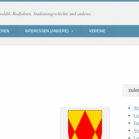
raldik, Radfahren, Studentengeschichte und anderes
EREN
INTERESSEN (ANDERE)
VEREINE
zule
Wa
Li
Fa
Ve
Lu