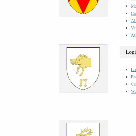
M
Co
Ah
Ve
Ab
Logi
Lo
En
Co
Wo