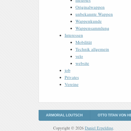
meubles
Originalwappen
unbekannte Wappen
Wappenkunde
Wappensammlung
Interessen
Mobilität
Technik allgemein
velo
website
job
Privates
Vereine
ARMORIAL LOUTSCH
OTTO TITAN VON H
Copyright © 2026
Daniel Erpelding
.