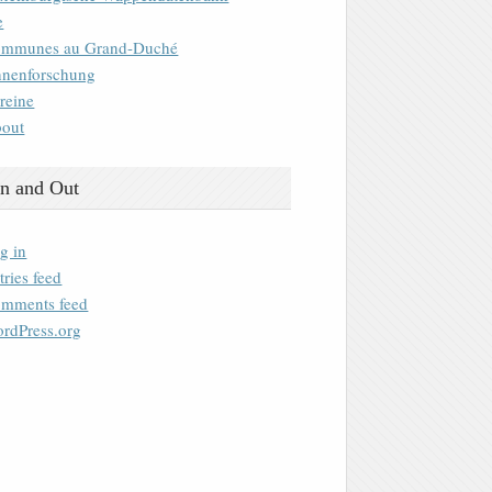
e
mmunes au Grand-Duché
nenforschung
reine
out
n and Out
g in
tries feed
mments feed
rdPress.org