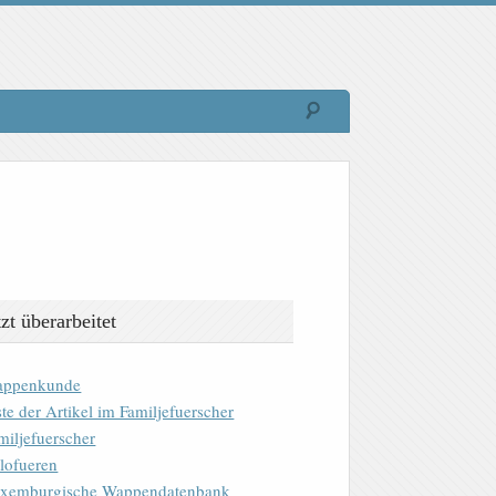
tzt überarbeitet
ppenkunde
ste der Artikel im Familjefuerscher
miljefuerscher
lofueren
xemburgische Wappendatenbank