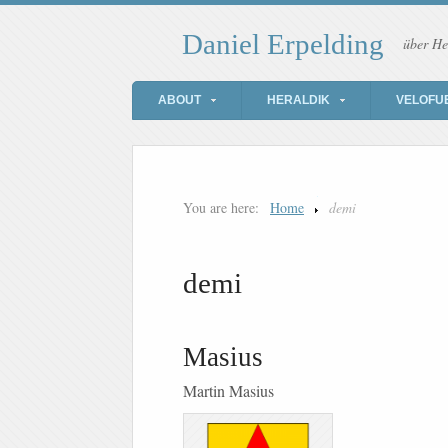
Daniel Erpelding
über He
ABOUT
HERALDIK
VELOFU
You are here:
Home
demi
demi
Masius
Martin Masius