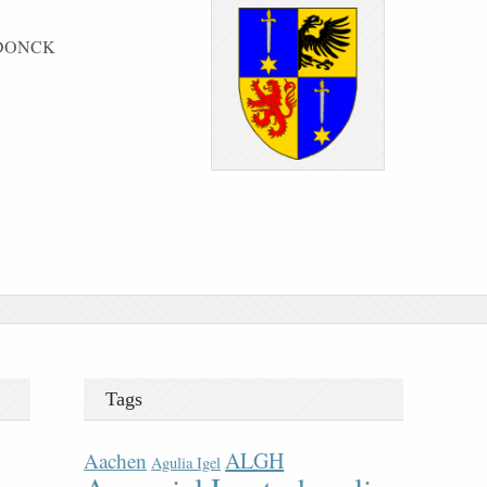
ENDONCK
Tags
ALGH
Aachen
Agulia Igel