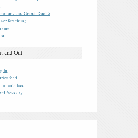
e
mmunes au Grand-Duché
nenforschung
reine
out
n and Out
g in
tries feed
mments feed
rdPress.org