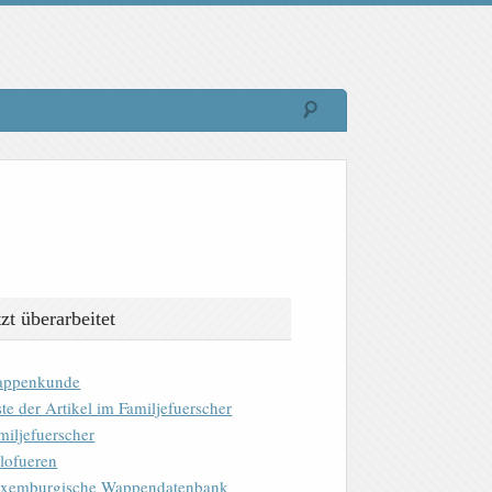
tzt überarbeitet
ppenkunde
ste der Artikel im Familjefuerscher
miljefuerscher
lofueren
xemburgische Wappendatenbank