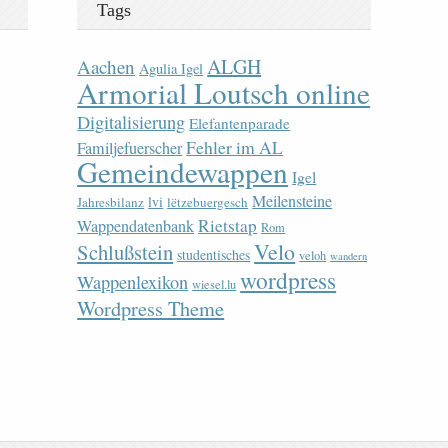
Tags
ALGH
Aachen
Agulia Igel
Armorial Loutsch online
Digitalisierung
Elefantenparade
Fehler im AL
Familjefuerscher
Gemeindewappen
Igel
Meilensteine
lvi
Jahresbilanz
lëtzebuergesch
Rietstap
Wappendatenbank
Rom
Velo
Schlußstein
studentisches
veloh
wandern
wordpress
Wappenlexikon
wiesel.lu
Wordpress Theme