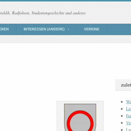
raldik, Radfahren, Studentengeschichte und anderes
EREN
INTERESSEN (ANDERE)
VEREINE
zule
Wa
Li
Fa
Ve
Lu