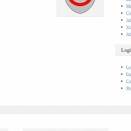
M
Co
Ah
Ve
Ab
Logi
Lo
En
Co
Wo