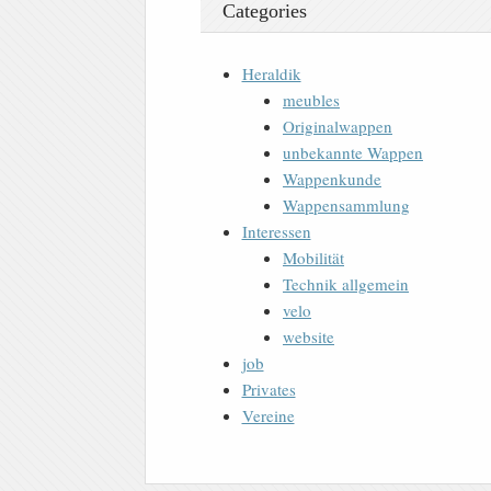
Categories
Heraldik
meubles
Originalwappen
unbekannte Wappen
Wappenkunde
Wappensammlung
Interessen
Mobilität
Technik allgemein
velo
website
job
Privates
Vereine