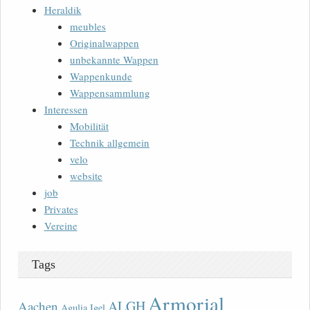
Heraldik
meubles
Originalwappen
unbekannte Wappen
Wappenkunde
Wappensammlung
Interessen
Mobilität
Technik allgemein
velo
website
job
Privates
Vereine
Tags
Armorial
ALGH
Aachen
Agulia Igel