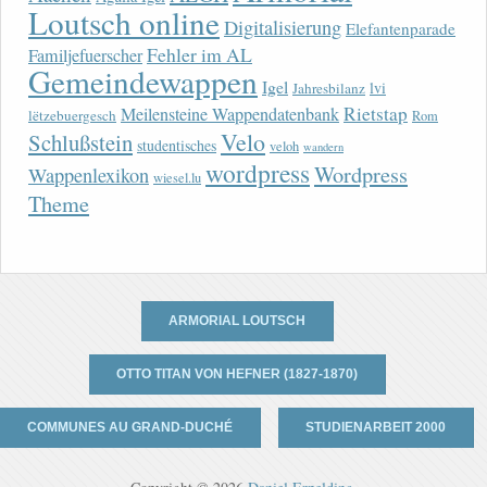
Loutsch online
Digitalisierung
Elefantenparade
Fehler im AL
Familjefuerscher
Gemeindewappen
Igel
lvi
Jahresbilanz
Rietstap
Meilensteine Wappendatenbank
lëtzebuergesch
Rom
Velo
Schlußstein
studentisches
veloh
wandern
wordpress
Wordpress
Wappenlexikon
wiesel.lu
Theme
ARMORIAL LOUTSCH
OTTO TITAN VON HEFNER (1827-1870)
COMMUNES AU GRAND-DUCHÉ
STUDIENARBEIT 2000