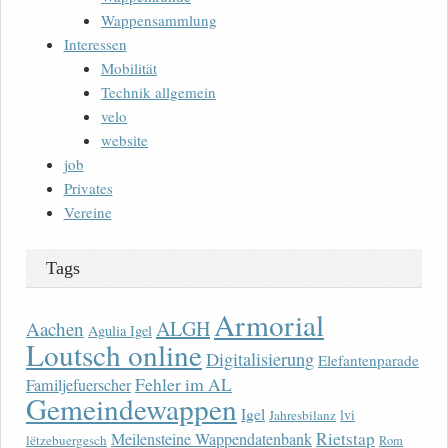
Wappensammlung
Interessen
Mobilität
Technik allgemein
velo
website
job
Privates
Vereine
Tags
Armorial
ALGH
Aachen
Agulia Igel
Loutsch online
Digitalisierung
Elefantenparade
Fehler im AL
Familjefuerscher
Gemeindewappen
Igel
lvi
Jahresbilanz
Rietstap
Meilensteine Wappendatenbank
lëtzebuergesch
Rom