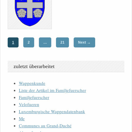
→
1
2
…
21
Next
zuletzt überarbeitet
Wappenkunde
Liste der Artikel im Familjefuerscher
Familjefuerscher
Velofueren
Luxemburgische Wappendatenbank
Me
Communes au Grand-Duché