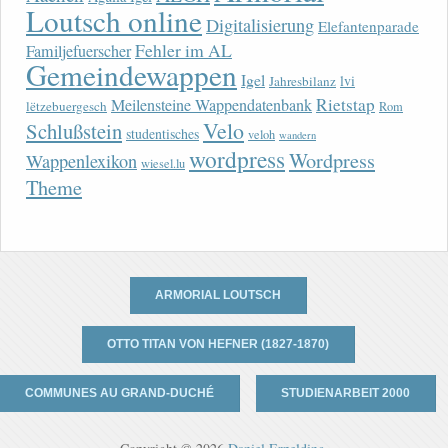
Loutsch online
Digitalisierung
Elefantenparade
Fehler im AL
Familjefuerscher
Gemeindewappen
Igel
lvi
Jahresbilanz
Rietstap
Meilensteine Wappendatenbank
lëtzebuergesch
Rom
Velo
Schlußstein
studentisches
veloh
wandern
wordpress
Wordpress
Wappenlexikon
wiesel.lu
Theme
ARMORIAL LOUTSCH
OTTO TITAN VON HEFNER (1827-1870)
COMMUNES AU GRAND-DUCHÉ
STUDIENARBEIT 2000