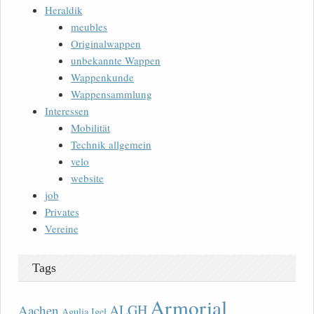
Heraldik
meubles
Originalwappen
unbekannte Wappen
Wappenkunde
Wappensammlung
Interessen
Mobilität
Technik allgemein
velo
website
job
Privates
Vereine
Tags
Armorial
ALGH
Aachen
Agulia Igel