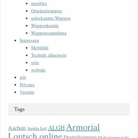
meubles
Originalwappen
unbekannte Wappen
Wappenkunde
Wappensammlung
Interessen
Mobilität
Technik allgemein
velo
website
job
Privates
Vereine
Tags
Armorial
ALGH
Aachen
Agulia Igel
Loutsch online
Digitalisierung
Elefantenparade