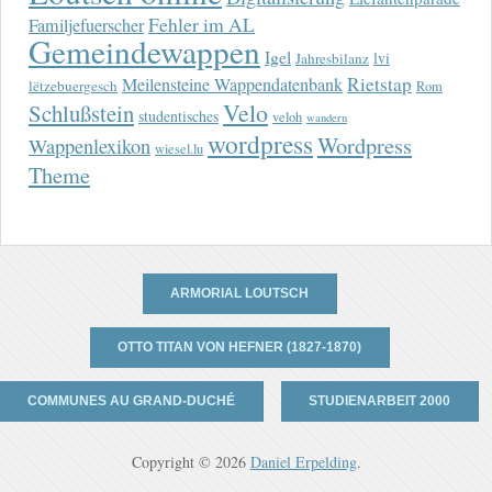
Fehler im AL
Familjefuerscher
Gemeindewappen
Igel
lvi
Jahresbilanz
Rietstap
Meilensteine Wappendatenbank
lëtzebuergesch
Rom
Velo
Schlußstein
studentisches
veloh
wandern
wordpress
Wordpress
Wappenlexikon
wiesel.lu
Theme
ARMORIAL LOUTSCH
OTTO TITAN VON HEFNER (1827-1870)
COMMUNES AU GRAND-DUCHÉ
STUDIENARBEIT 2000
Copyright © 2026
Daniel Erpelding
.