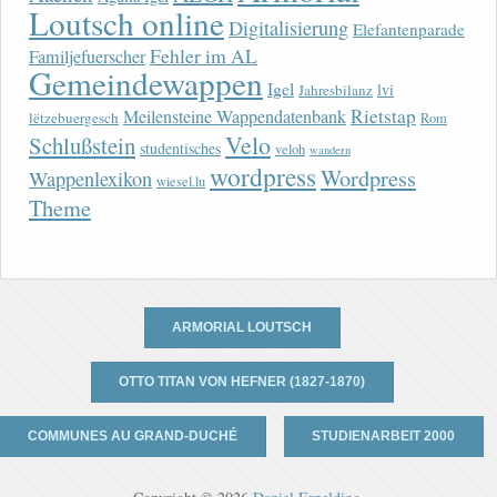
Loutsch online
Digitalisierung
Elefantenparade
Fehler im AL
Familjefuerscher
Gemeindewappen
Igel
lvi
Jahresbilanz
Rietstap
Meilensteine Wappendatenbank
lëtzebuergesch
Rom
Velo
Schlußstein
studentisches
veloh
wandern
wordpress
Wordpress
Wappenlexikon
wiesel.lu
Theme
ARMORIAL LOUTSCH
OTTO TITAN VON HEFNER (1827-1870)
COMMUNES AU GRAND-DUCHÉ
STUDIENARBEIT 2000