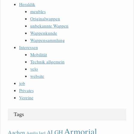
Heraldik
meubles
Originalwappen
unbekannte Wappen
Wappenkunde
Wappensammlung
Interessen
Mobilität
Technik allgemein
velo
website
job
Privates
Vereine
Tags
Armorial
ALGH
Aachen
Agulia Igel