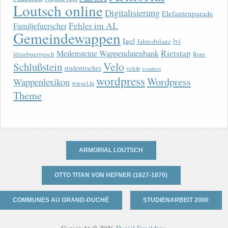
Loutsch online
Digitalisierung
Elefantenparade
Fehler im AL
Familjefuerscher
Gemeindewappen
Igel
lvi
Jahresbilanz
Rietstap
Meilensteine Wappendatenbank
lëtzebuergesch
Rom
Velo
Schlußstein
studentisches
veloh
wandern
wordpress
Wordpress
Wappenlexikon
wiesel.lu
Theme
ARMORIAL LOUTSCH
OTTO TITAN VON HEFNER (1827-1870)
COMMUNES AU GRAND-DUCHÉ
STUDIENARBEIT 2000