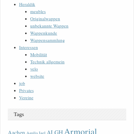
Heraldik
meubles
Originalwappen
unbekannte Wappen
Wappenkunde
Wappensammlung
Interessen
Mobilität
Technik allgemein
velo
website
job
Privates
Vereine
Tags
Armorial
ALGH
Aachen
Agulia Igel