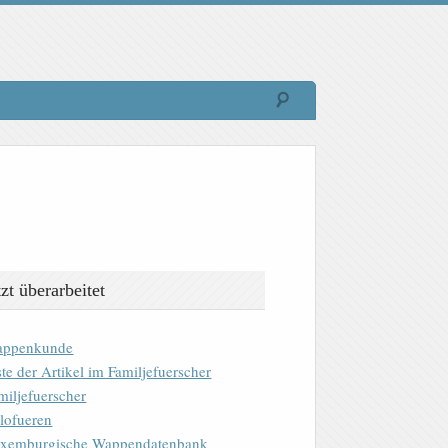
tzt überarbeitet
ppenkunde
ste der Artikel im Familjefuerscher
miljefuerscher
lofueren
xemburgische Wappendatenbank