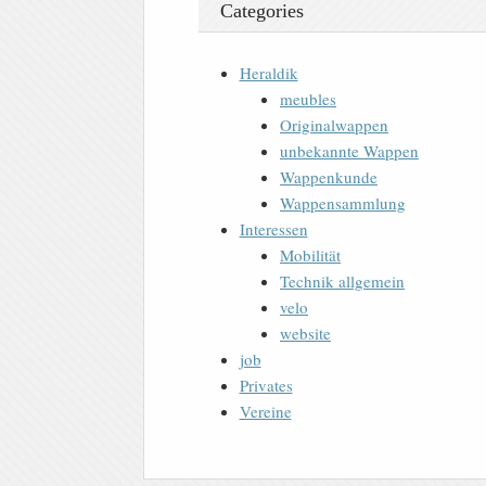
Categories
Heraldik
meubles
Originalwappen
unbekannte Wappen
Wappenkunde
Wappensammlung
Interessen
Mobilität
Technik allgemein
velo
website
job
Privates
Vereine