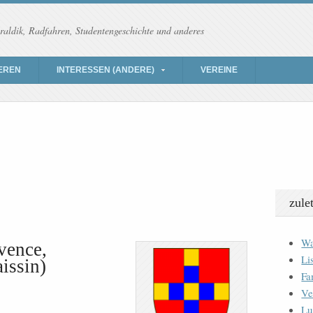
raldik, Radfahren, Studentengeschichte und anderes
EREN
INTERESSEN (ANDERE)
VEREINE
zule
Wa
vence,
Li
issin)
Fa
Ve
Lu