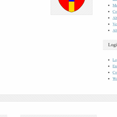
M
Co
Ah
Ve
Ab
Logi
Lo
En
Co
Wo