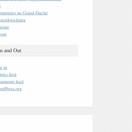
e
mmunes au Grand-Duché
nenforschung
reine
out
n and Out
g in
tries feed
mments feed
rdPress.org