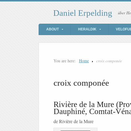
Daniel Erpelding
über He
ABOUT
HERALDIK
VELOFU
You are here:
Home
croix componée
croix componée
Rivière de la Mure (Pro
Dauphiné, Comtat-Véna
de Rivière de la Mure