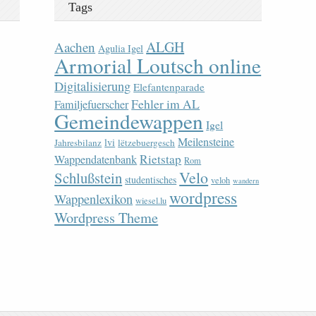
Tags
ALGH
Aachen
Agulia Igel
Armorial Loutsch online
Digitalisierung
Elefantenparade
Fehler im AL
Familjefuerscher
Gemeindewappen
Igel
Meilensteine
lvi
Jahresbilanz
lëtzebuergesch
Rietstap
Wappendatenbank
Rom
Velo
Schlußstein
studentisches
veloh
wandern
wordpress
Wappenlexikon
wiesel.lu
Wordpress Theme