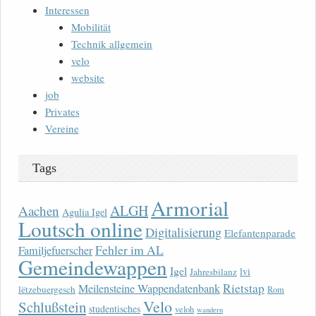
Interessen
Mobilität
Technik allgemein
velo
website
job
Privates
Vereine
Tags
Armorial
ALGH
Aachen
Agulia Igel
Loutsch online
Digitalisierung
Elefantenparade
Fehler im AL
Familjefuerscher
Gemeindewappen
Igel
lvi
Jahresbilanz
Rietstap
Meilensteine Wappendatenbank
lëtzebuergesch
Rom
Velo
Schlußstein
studentisches
veloh
wandern