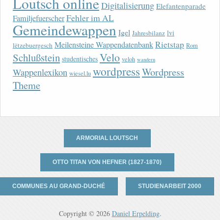
Loutsch online
Digitalisierung
Elefantenparade
Fehler im AL
Familjefuerscher
Gemeindewappen
Igel
lvi
Jahresbilanz
Rietstap
Meilensteine Wappendatenbank
lëtzebuergesch
Rom
Velo
Schlußstein
studentisches
veloh
wandern
wordpress
Wordpress
Wappenlexikon
wiesel.lu
Theme
ARMORIAL LOUTSCH
OTTO TITAN VON HEFNER (1827-1870)
COMMUNES AU GRAND-DUCHÉ
STUDIENARBEIT 2000
Copyright © 2026
Daniel Erpelding
.