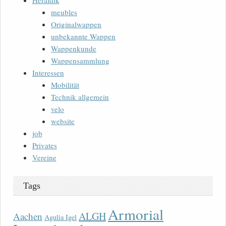
Heraldik
meubles
Originalwappen
unbekannte Wappen
Wappenkunde
Wappensammlung
Interessen
Mobilität
Technik allgemein
velo
website
job
Privates
Vereine
Tags
Armorial
ALGH
Aachen
Agulia Igel