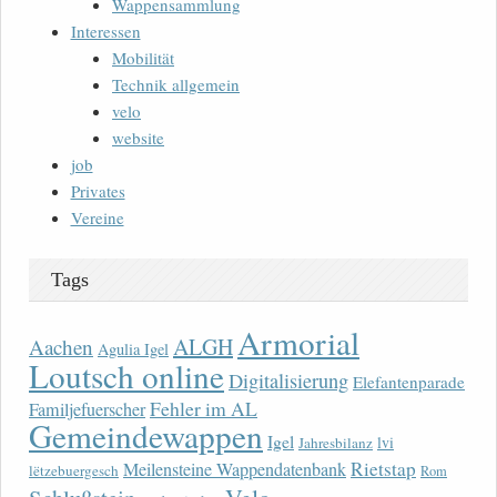
Wappensammlung
Interessen
Mobilität
Technik allgemein
velo
website
job
Privates
Vereine
Tags
Armorial
ALGH
Aachen
Agulia Igel
Loutsch online
Digitalisierung
Elefantenparade
Fehler im AL
Familjefuerscher
Gemeindewappen
Igel
lvi
Jahresbilanz
Rietstap
Meilensteine Wappendatenbank
lëtzebuergesch
Rom