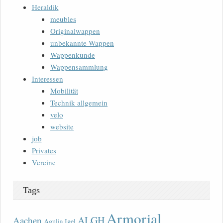
Heraldik
meubles
Originalwappen
unbekannte Wappen
Wappenkunde
Wappensammlung
Interessen
Mobilität
Technik allgemein
velo
website
job
Privates
Vereine
Tags
Armorial
ALGH
Aachen
Agulia Igel