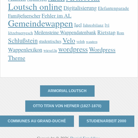
Loutsch online
Digitalisierung
Elefantenparade
Fehler im AL
Familjefuerscher
Gemeindewappen
Igel
lvi
Jahresbilanz
Rietstap
Meilensteine Wappendatenbank
lëtzebuergesch
Rom
Velo
Schlußstein
studentisches
veloh
wandern
wordpress
Wordpress
Wappenlexikon
wiesel.lu
Theme
ARMORIAL LOUTSCH
OTTO TITAN VON HEFNER (1827-1870)
COMMUNES AU GRAND-DUCHÉ
STUDIENARBEIT 2000