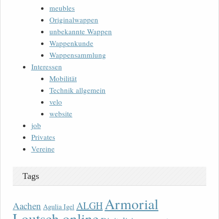
meubles
Originalwappen
unbekannte Wappen
Wappenkunde
Wappensammlung
Interessen
Mobilität
Technik allgemein
velo
website
job
Privates
Vereine
Tags
Armorial
ALGH
Aachen
Agulia Igel
Loutsch online