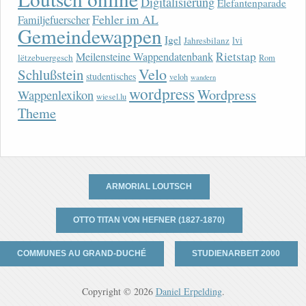
Digitalisierung
Elefantenparade
Fehler im AL
Familjefuerscher
Gemeindewappen
Igel
lvi
Jahresbilanz
Rietstap
Meilensteine Wappendatenbank
lëtzebuergesch
Rom
Velo
Schlußstein
studentisches
veloh
wandern
wordpress
Wordpress
Wappenlexikon
wiesel.lu
Theme
ARMORIAL LOUTSCH
OTTO TITAN VON HEFNER (1827-1870)
COMMUNES AU GRAND-DUCHÉ
STUDIENARBEIT 2000
Copyright © 2026
Daniel Erpelding
.