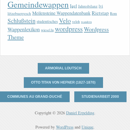
Gemeindewappen
Igel
lvi
Jahresbilanz
Rietstap
Meilensteine Wappendatenbank
lëtzebuergesch
Rom
Velo
Schlußstein
studentisches
veloh
wandern
wordpress
Wordpress
Wappenlexikon
wiesel.lu
Theme
ARMORIAL LOUTSCH
OTTO TITAN VON HEFNER (1827-1870)
COMMUNES AU GRAND-DUCHÉ
STUDIENARBEIT 2000
Copyright © 2026
Daniel Erpelding
.
Powered by
WordPress
and
Unique
.