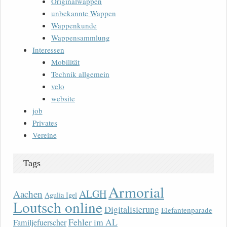
Originalwappen
unbekannte Wappen
Wappenkunde
Wappensammlung
Interessen
Mobilität
Technik allgemein
velo
website
job
Privates
Vereine
Tags
Armorial
ALGH
Aachen
Agulia Igel
Loutsch online
Digitalisierung
Elefantenparade
Fehler im AL
Familjefuerscher