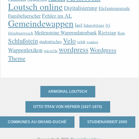
Loutsch online
Digitalisierung
Elefantenparade
Fehler im AL
Familjefuerscher
Gemeindewappen
Igel
lvi
Jahresbilanz
Rietstap
Meilensteine Wappendatenbank
lëtzebuergesch
Rom
Velo
Schlußstein
studentisches
veloh
wandern
wordpress
Wordpress
Wappenlexikon
wiesel.lu
Theme
ARMORIAL LOUTSCH
OTTO TITAN VON HEFNER (1827-1870)
COMMUNES AU GRAND-DUCHÉ
STUDIENARBEIT 2000