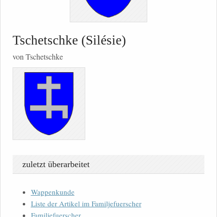
Tschetschke (Silésie)
von Tschetschke
zuletzt überarbeitet
Wappenkunde
Liste der Artikel im Familjefuerscher
Familjefuerscher