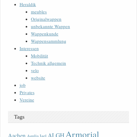
Heraldik
meubles
Originalwappen
unbekannte Wappen
Wappenkunde
Wappensammlung
Interessen
Mobilität
Technik allgemein
velo
website
job
Privates
Vereine
Tags
Armorial
ALGH
Aachen
Agulia Igel