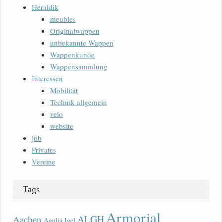
Heraldik
meubles
Originalwappen
unbekannte Wappen
Wappenkunde
Wappensammlung
Interessen
Mobilität
Technik allgemein
velo
website
job
Privates
Vereine
Tags
Armorial
ALGH
Aachen
Agulia Igel