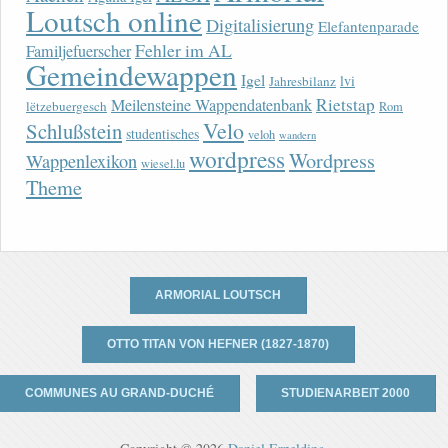
Loutsch online
Digitalisierung
Elefantenparade
Fehler im AL
Familjefuerscher
Gemeindewappen
Igel
lvi
Jahresbilanz
Rietstap
Meilensteine Wappendatenbank
lëtzebuergesch
Rom
Velo
Schlußstein
studentisches
veloh
wandern
wordpress
Wordpress
Wappenlexikon
wiesel.lu
Theme
ARMORIAL LOUTSCH
OTTO TITAN VON HEFNER (1827-1870)
COMMUNES AU GRAND-DUCHÉ
STUDIENARBEIT 2000