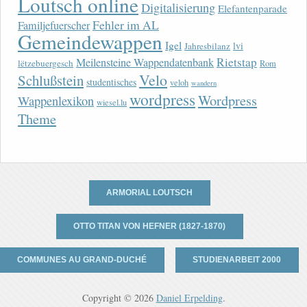
Loutsch online
Digitalisierung
Elefantenparade
Fehler im AL
Familjefuerscher
Gemeindewappen
Igel
lvi
Jahresbilanz
Rietstap
Meilensteine Wappendatenbank
lëtzebuergesch
Rom
Velo
Schlußstein
studentisches
veloh
wandern
wordpress
Wordpress
Wappenlexikon
wiesel.lu
Theme
ARMORIAL LOUTSCH
OTTO TITAN VON HEFNER (1827-1870)
COMMUNES AU GRAND-DUCHÉ
STUDIENARBEIT 2000
Copyright © 2026
Daniel Erpelding
.