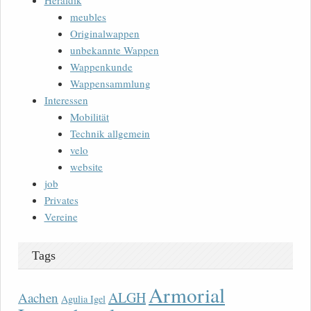
Heraldik
meubles
Originalwappen
unbekannte Wappen
Wappenkunde
Wappensammlung
Interessen
Mobilität
Technik allgemein
velo
website
job
Privates
Vereine
Tags
Armorial
ALGH
Aachen
Agulia Igel