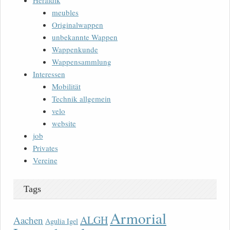
Heraldik
meubles
Originalwappen
unbekannte Wappen
Wappenkunde
Wappensammlung
Interessen
Mobilität
Technik allgemein
velo
website
job
Privates
Vereine
Tags
Armorial
ALGH
Aachen
Agulia Igel