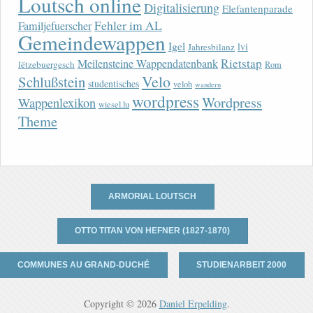
Loutsch online
Digitalisierung
Elefantenparade
Fehler im AL
Familjefuerscher
Gemeindewappen
Igel
lvi
Jahresbilanz
Rietstap
Meilensteine Wappendatenbank
lëtzebuergesch
Rom
Velo
Schlußstein
studentisches
veloh
wandern
wordpress
Wordpress
Wappenlexikon
wiesel.lu
Theme
ARMORIAL LOUTSCH
OTTO TITAN VON HEFNER (1827-1870)
COMMUNES AU GRAND-DUCHÉ
STUDIENARBEIT 2000
Copyright © 2026
Daniel Erpelding
.