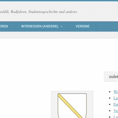
raldik, Radfahren, Studentengeschichte und anderes
EREN
INTERESSEN (ANDERE)
VEREINE
zule
Wa
Li
Fa
Ve
Lu