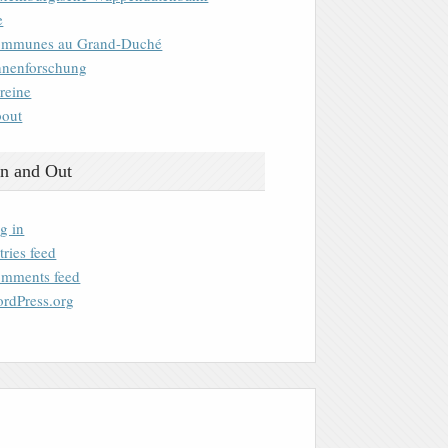
e
mmunes au Grand-Duché
nenforschung
reine
out
n and Out
g in
tries feed
mments feed
rdPress.org