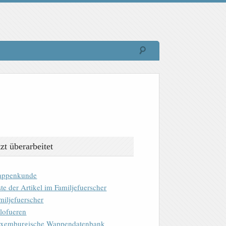
tzt überarbeitet
ppenkunde
ste der Artikel im Familjefuerscher
miljefuerscher
lofueren
xemburgische Wappendatenbank