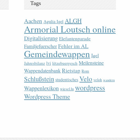
Tags
ALGH
Aachen
Agulia Igel
Armorial Loutsch online
Digitalisierung
Elefantenparade
Fehler im AL
Familjefuerscher
Gemeindewappen
Igel
Meilensteine
lvi
Jahresbilanz
lëtzebuergesch
Rietstap
Wappendatenbank
Rom
Velo
Schlußstein
studentisches
veloh
wandern
wordpress
Wappenlexikon
wiesel.lu
Wordpress Theme