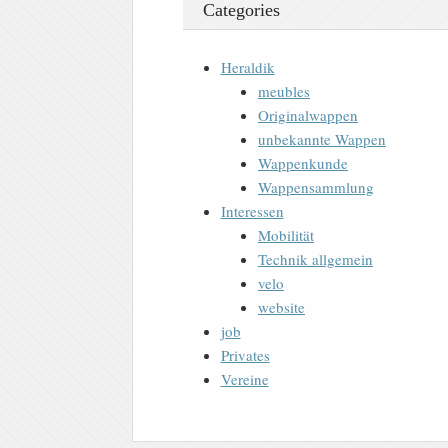
Categories
Heraldik
meubles
Originalwappen
unbekannte Wappen
Wappenkunde
Wappensammlung
Interessen
Mobilität
Technik allgemein
velo
website
job
Privates
Vereine