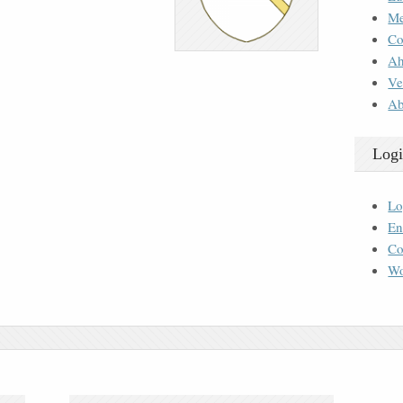
M
Co
Ah
Ve
Ab
Logi
Lo
En
Co
Wo