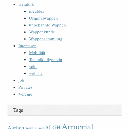
Heraldik
meubles
Originalwappen
unbekannte Wappen
Wappenkunde
Wappensammlung
Interessen
Mobilität
Technik allgemein
velo
website
job
Privates
Vereine
Tags
Armorial
ALGH
Aachen
Agulia Igel