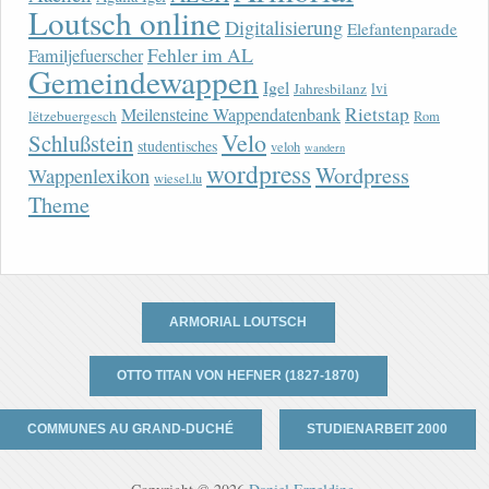
Loutsch online
Digitalisierung
Elefantenparade
Fehler im AL
Familjefuerscher
Gemeindewappen
Igel
lvi
Jahresbilanz
Rietstap
Meilensteine Wappendatenbank
lëtzebuergesch
Rom
Velo
Schlußstein
studentisches
veloh
wandern
wordpress
Wordpress
Wappenlexikon
wiesel.lu
Theme
ARMORIAL LOUTSCH
OTTO TITAN VON HEFNER (1827-1870)
COMMUNES AU GRAND-DUCHÉ
STUDIENARBEIT 2000