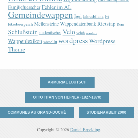
Fehler im AL
Familjefuerscher
Gemeindewappen
Igel
lvi
Jahresbilanz
Rietstap
Meilensteine Wappendatenbank
lëtzebuergesch
Rom
Velo
Schlußstein
studentisches
veloh
wandern
wordpress
Wordpress
Wappenlexikon
wiesel.lu
Theme
ARMORIAL LOUTSCH
OTTO TITAN VON HEFNER (1827-1870)
COMMUNES AU GRAND-DUCHÉ
STUDIENARBEIT 2000
Copyright © 2026
Daniel Erpelding
.