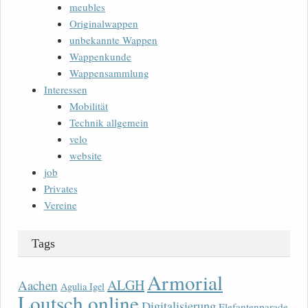
meubles
Originalwappen
unbekannte Wappen
Wappenkunde
Wappensammlung
Interessen
Mobilität
Technik allgemein
velo
website
job
Privates
Vereine
Tags
Armorial
ALGH
Aachen
Agulia Igel
Loutsch online
Digitalisierung
Elefantenparade