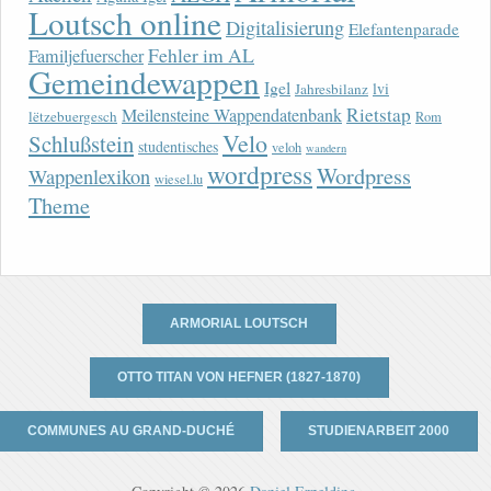
Loutsch online
Digitalisierung
Elefantenparade
Fehler im AL
Familjefuerscher
Gemeindewappen
Igel
lvi
Jahresbilanz
Rietstap
Meilensteine Wappendatenbank
lëtzebuergesch
Rom
Velo
Schlußstein
studentisches
veloh
wandern
wordpress
Wordpress
Wappenlexikon
wiesel.lu
Theme
ARMORIAL LOUTSCH
OTTO TITAN VON HEFNER (1827-1870)
COMMUNES AU GRAND-DUCHÉ
STUDIENARBEIT 2000