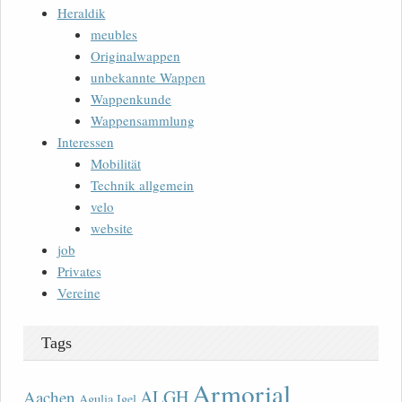
Heraldik
meubles
Originalwappen
unbekannte Wappen
Wappenkunde
Wappensammlung
Interessen
Mobilität
Technik allgemein
velo
website
job
Privates
Vereine
Tags
Armorial
ALGH
Aachen
Agulia Igel