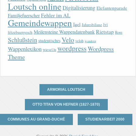
Loutsch online
Digitalisierung
Elefantenparade
Fehler im AL
Familjefuerscher
Gemeindewappen
Igel
lvi
Jahresbilanz
Rietstap
Meilensteine Wappendatenbank
lëtzebuergesch
Rom
Velo
Schlußstein
studentisches
veloh
wandern
wordpress
Wordpress
Wappenlexikon
wiesel.lu
Theme
ARMORIAL LOUTSCH
OTTO TITAN VON HEFNER (1827-1870)
COMMUNES AU GRAND-DUCHÉ
STUDIENARBEIT 2000