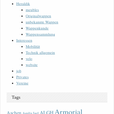
Heraldik
meubles
Originalwappen
unbekannte Wappen
Wappenkunde
Wappensammlung
Interessen
Mobilität
Technik allgemein
velo
website
job
Privates
Vereine
Tags
Armorial
ALGH
Aachen
Agulia Igel