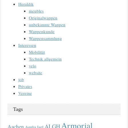
Heraldik
meubles
Originalwappen
unbekannte Wappen
Wappenkunde
Wappensammlung
Interessen
Mobilität
Technik allgemein
velo
website
job
Privates
Vereine
Tags
Armorial
ALGH
Aachen
Agulia Igel