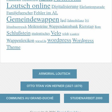
Loutsch online
Digitalisierung
Elefantenparade
Fehler im AL
Familjefuerscher
Gemeindewappen
Igel
lvi
Jahresbilanz
Rietstap
Meilensteine Wappendatenbank
lëtzebuergesch
Rom
Velo
Schlußstein
studentisches
veloh
wandern
wordpress
Wordpress
Wappenlexikon
wiesel.lu
Theme
ARMORIAL LOUTSCH
OTTO TITAN VON HEFNER (1827-1870)
COMMUNES AU GRAND-DUCHÉ
STUDIENARBEIT 2000