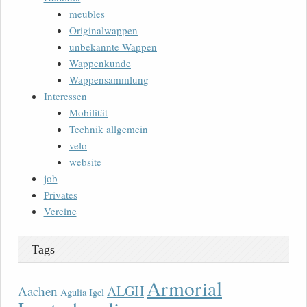
meubles
Originalwappen
unbekannte Wappen
Wappenkunde
Wappensammlung
Interessen
Mobilität
Technik allgemein
velo
website
job
Privates
Vereine
Tags
Armorial
ALGH
Aachen
Agulia Igel