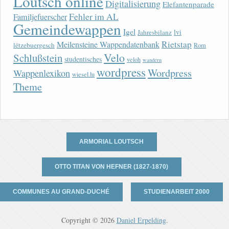
Loutsch online
Digitalisierung
Elefantenparade
Fehler im AL
Familjefuerscher
Gemeindewappen
Igel
lvi
Jahresbilanz
Rietstap
Meilensteine Wappendatenbank
lëtzebuergesch
Rom
Velo
Schlußstein
studentisches
veloh
wandern
wordpress
Wordpress
Wappenlexikon
wiesel.lu
Theme
ARMORIAL LOUTSCH
OTTO TITAN VON HEFNER (1827-1870)
COMMUNES AU GRAND-DUCHÉ
STUDIENARBEIT 2000
Copyright © 2026
Daniel Erpelding
.