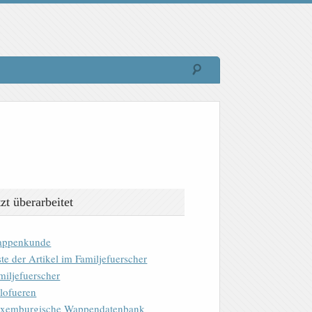
tzt überarbeitet
ppenkunde
ste der Artikel im Familjefuerscher
miljefuerscher
lofueren
xemburgische Wappendatenbank