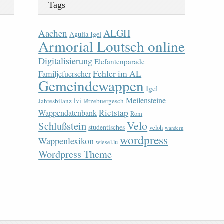
Tags
ALGH
Aachen
Agulia Igel
Armorial Loutsch online
Digitalisierung
Elefantenparade
Fehler im AL
Familjefuerscher
Gemeindewappen
Igel
Meilensteine
lvi
Jahresbilanz
lëtzebuergesch
Rietstap
Wappendatenbank
Rom
Velo
Schlußstein
studentisches
veloh
wandern
wordpress
Wappenlexikon
wiesel.lu
Wordpress Theme