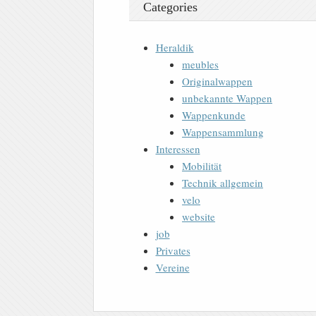
Categories
Heraldik
meubles
Originalwappen
unbekannte Wappen
Wappenkunde
Wappensammlung
Interessen
Mobilität
Technik allgemein
velo
website
job
Privates
Vereine