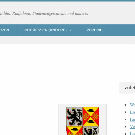
raldik, Radfahren, Studentengeschichte und anderes
EREN
INTERESSEN (ANDERE)
VEREINE
zule
Wa
Li
Fa
Ve
Lu