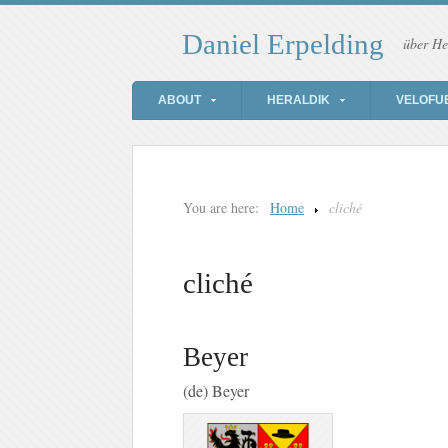
Daniel Erpelding
über He
ABOUT
HERALDIK
VELOFU
You are here:
Home
cliché
cliché
Beyer
(de) Beyer