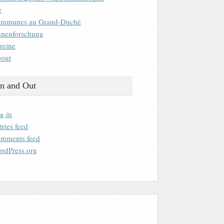
e
mmunes au Grand-Duché
nenforschung
reine
out
n and Out
g in
tries feed
mments feed
rdPress.org