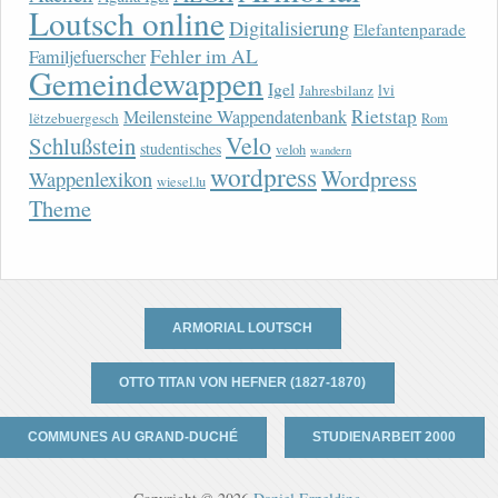
Loutsch online
Digitalisierung
Elefantenparade
Fehler im AL
Familjefuerscher
Gemeindewappen
Igel
lvi
Jahresbilanz
Rietstap
Meilensteine Wappendatenbank
lëtzebuergesch
Rom
Velo
Schlußstein
studentisches
veloh
wandern
wordpress
Wordpress
Wappenlexikon
wiesel.lu
Theme
ARMORIAL LOUTSCH
OTTO TITAN VON HEFNER (1827-1870)
COMMUNES AU GRAND-DUCHÉ
STUDIENARBEIT 2000