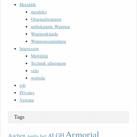
Heraldik
meubles
Originalwappen
unbekannte Wappen
Wappenkunde
Wappensammlung
Interessen
Mobilität
Technik allgemein
velo
website
job
Privates
Vereine
Tags
Armorial
ALGH
Aachen
Agulia Igel