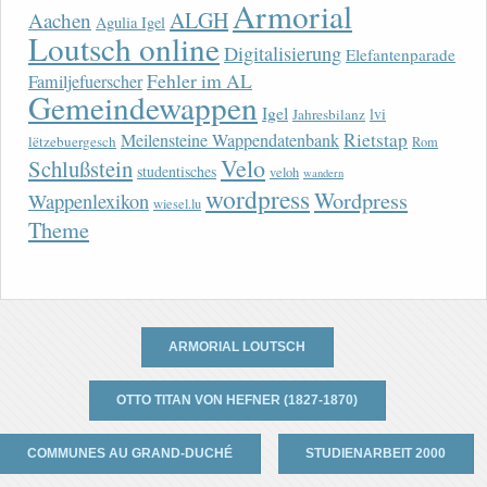
Armorial
ALGH
Aachen
Agulia Igel
Loutsch online
Digitalisierung
Elefantenparade
Fehler im AL
Familjefuerscher
Gemeindewappen
Igel
lvi
Jahresbilanz
Rietstap
Meilensteine Wappendatenbank
lëtzebuergesch
Rom
Velo
Schlußstein
studentisches
veloh
wandern
wordpress
Wordpress
Wappenlexikon
wiesel.lu
Theme
ARMORIAL LOUTSCH
OTTO TITAN VON HEFNER (1827-1870)
COMMUNES AU GRAND-DUCHÉ
STUDIENARBEIT 2000