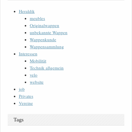
Heraldik
meubles
Originalwappen
unbekannte Wappen
Wappenkunde
Wappensammlung
Interessen
Mobilität
Technik allgemein
velo
website
job
Privates
Vereine
Tags