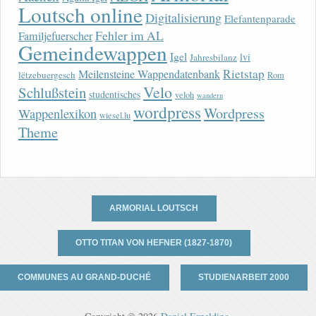
Loutsch online
Digitalisierung
Elefantenparade
Fehler im AL
Familjefuerscher
Gemeindewappen
Igel
lvi
Jahresbilanz
Rietstap
Meilensteine Wappendatenbank
lëtzebuergesch
Rom
Velo
Schlußstein
studentisches
veloh
wandern
wordpress
Wordpress
Wappenlexikon
wiesel.lu
Theme
ARMORIAL LOUTSCH
OTTO TITAN VON HEFNER (1827-1870)
COMMUNES AU GRAND-DUCHÉ
STUDIENARBEIT 2000