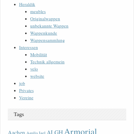
Heraldik
meubles
Originalwappen
unbekannte Wappen
Wappenkunde
Wappensammlung
Interessen
Mobilität
Technik allgemein
velo
website
job
Privates
Vereine
Tags
Armorial
ALGH
Aachen
Agulia Igel