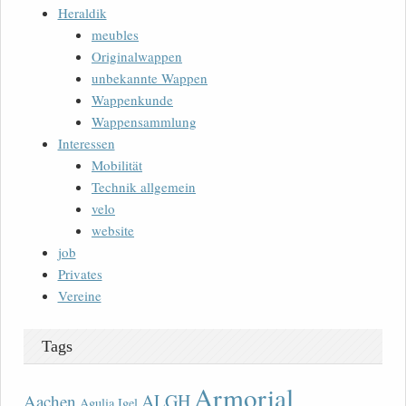
Heraldik
meubles
Originalwappen
unbekannte Wappen
Wappenkunde
Wappensammlung
Interessen
Mobilität
Technik allgemein
velo
website
job
Privates
Vereine
Tags
Armorial
ALGH
Aachen
Agulia Igel