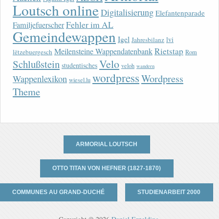
Loutsch online
Digitalisierung
Elefantenparade
Fehler im AL
Familjefuerscher
Gemeindewappen
Igel
lvi
Jahresbilanz
Rietstap
Meilensteine Wappendatenbank
lëtzebuergesch
Rom
Velo
Schlußstein
studentisches
veloh
wandern
wordpress
Wordpress
Wappenlexikon
wiesel.lu
Theme
ARMORIAL LOUTSCH
OTTO TITAN VON HEFNER (1827-1870)
COMMUNES AU GRAND-DUCHÉ
STUDIENARBEIT 2000